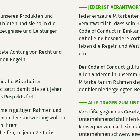
JEDER IST VERANTWOR
t unseren Produkten und
Jeder einzelne Mitarbeiter
bieten und sie so in die
verantwortlich, dass sein
rzeugnisse und Leistungen
Code of Conduct in Einkla
dabei eine besondere Vorb
leben die Regeln und Werte
stete Achtung von Recht und
ein.
rnen Regeln.
Der Code of Conduct gilt fü
allen anderen in unserem H
ür alle Mitarbeiter
Mitarbeiter im Rahmen der
setzt damit die seit jeher
der hier niedergelegten R
s Respekts fort.
ALLE TRAGEN ZUM UN
gemein gültigen Rahmen und
Verstöße gegen das Gesetz
orm und verantwortungsvoll zu
Unternehmensrichtlinien kö
in ihrem
Konsequenzen nach sich zi
elfen, zu jeder Zeit die
Unternehmen schwerwiege